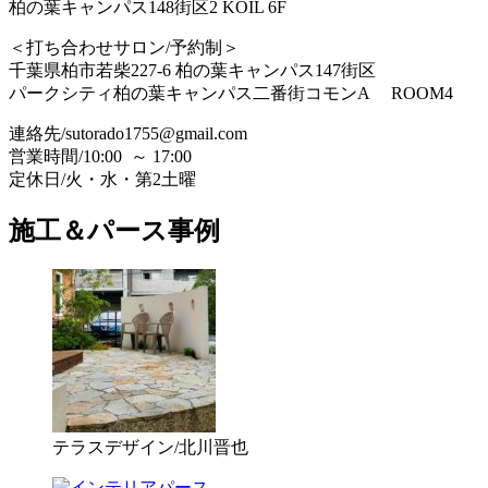
柏の葉キャンパス148街区2 KOIL 6F
＜打ち合わせサロン/予約制＞
千葉県柏市若柴227-6 柏の葉キャンパス147街区
パークシティ柏の葉キャンパス二番街コモンA ROOM4
連絡先/sutorado1755@gmail.com
営業時間/
10:00 ～ 17:00
定休日/
火・水・第2土曜
施工＆パース事例
テラスデザイン/北川晋也