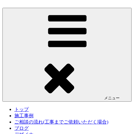
コ
ン
エクステリアデザイン.com
千葉県柏市のアントニオデザイン事務所では、ナチュラルな
テ
エクステリアデザインにこだわる方の外構やガーデンのプラ
ン
ンをはじめ、設計施工を承ります。柏の葉キャンパスを拠点
ツ
とし、柏・流山・松戸を中心に首都圏にて活動をしておりま
へ
す。
ス
キ
ッ
プ
メニュー
トップ
施工事例
ご相談の流れ(工事までご依頼いただく場合)
ブログ