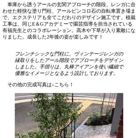
車庫から誘うアールの玄関アプローチの階段、レンガに合
わせた軽快な塗り門柱、アールピンコロ石の自転車置き場ま
で、エクステリアも全てこだわりのデザイン施工です。植栽
工事は、同じE＆Gアカデミーで園芸指導を担当されている
有福先生とのコラボレーション。高木や下草が入り素敵にな
りました。成長した2年後の姿が楽しみです！
フレンチシックな門柱に、ヴィンテージレンガの
縁取りをしたアール階段でアプローチをデザイン
しました。手摺りは、丸棒アイアンを使い繊細で
優雅なイメージとなるよう設計しております。
その他の完成写真は↓こちら！