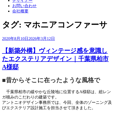
デザイナー
お問い合わせ
会社概要
タグ:
マホニアコンファーサ
投
2020年8月10日
2026年3月12日
稿
日:
【新築外構】ヴィンテージ感を意識し
たエクステリアデザイン｜千葉県柏市
A様邸
■昔からそこに在ったような風格で
千葉県柏市の緩やかな丘陵地に位置するA様邸は、総レン
ガ積みのこだわりの建築です。
アントニオデザイン事務所では、今回、全体のゾーニング及
びエクステリア設計施工を担当させて頂きました。