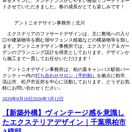
草をメインに、メンテナンスがしやすい種類でコーディネー
トさせていただきました。春の成長がとても楽しみです！
アントニオデザイン事務所｜北川
エクステリアのファサードデザインは、主に敷地への入り
口や建築物等を囲む塀やフェンス植栽などの構築物等を指し
ます。アントニオデザイン事務所では、エクステリア＆ガー
デンのプランニング設計を得意としております。デザインか
ら施工まで一貫してお任せいただけます！
アントニオデザイン事務所は、柏の葉キャンパス駅前パー
クシティー内の
打ち合わせサロン（予約制）
を拠点に柏市、
流山市、松戸市近郊を中心に活動しております。どうぞお気
軽にお問い合わせください。
投
2020年8月10日
2026年3月12日
稿
日:
【新築外構】ヴィンテージ感を意識し
たエクステリアデザイン｜千葉県柏市
A様邸