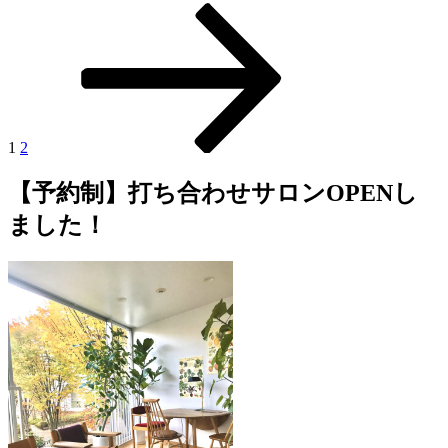
固
固
次
投
定
定
の
稿
ペ
ペ
ペ
ー
ー
ー
の
ジ
ジ
ジ
ペ
ー
1
2
ジ
【予約制】打ち合わせサロンOPENし
送
ました！
り