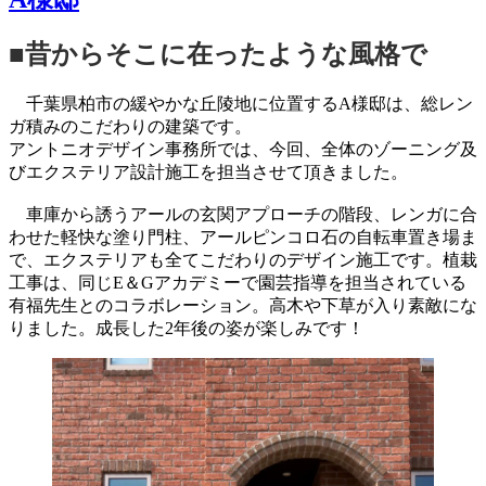
■昔からそこに在ったような風格で
千葉県柏市の緩やかな丘陵地に位置するA様邸は、総レン
ガ積みのこだわりの建築です。
アントニオデザイン事務所では、今回、全体のゾーニング及
びエクステリア設計施工を担当させて頂きました。
車庫から誘うアールの玄関アプローチの階段、レンガに合
わせた軽快な塗り門柱、アールピンコロ石の自転車置き場ま
で、エクステリアも全てこだわりのデザイン施工です。植栽
工事は、同じE＆Gアカデミーで園芸指導を担当されている
有福先生とのコラボレーション。高木や下草が入り素敵にな
りました。成長した2年後の姿が楽しみです！