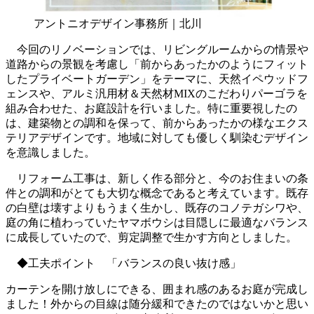
アントニオデザイン事務所｜北川
今回のリノベーションでは、リビングルームからの情景や
道路からの景観を考慮し「前からあったかのようにフィット
したプライベートガーデン」をテーマに、天然イペウッドフ
ェンスや、アルミ汎用材＆天然材MIXのこだわりパーゴラを
組み合わせた、お庭設計を行いました。特に重要視したの
は、建築物との調和を保って、前からあったかの様なエクス
テリアデザインです。地域に対しても優しく馴染むデザイン
を意識しました。
リフォーム工事は、新しく作る部分と、今のお住まいの条
件との調和がとても大切な概念であると考えています。既存
の白壁は壊すよりもうまく生かし、既存のコノテガシワや、
庭の角に植わっていたヤマボウシは目隠しに最適なバランス
に成長していたので、剪定調整で生かす方向としました。
◆工夫ポイント 「バランスの良い抜け感」
カーテンを開け放しにできる、囲まれ感のあるお庭が完成し
ました！外からの目線は随分緩和できたのではないかと思い