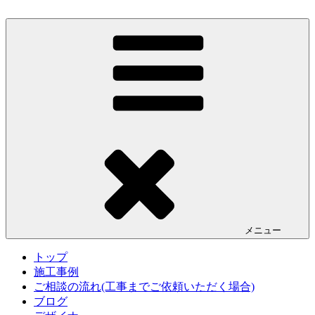
コ
ン
エクステリアデザイン.com
千葉県柏市のアントニオデザイン事務所では、ナチュラルな
テ
エクステリアデザインにこだわる方の外構やガーデンのプラ
ン
ンをはじめ、設計施工を承ります。柏の葉キャンパスを拠点
ツ
とし、柏・流山・松戸を中心に首都圏にて活動をしておりま
へ
す。
ス
キ
ッ
プ
メニュー
トップ
施工事例
ご相談の流れ(工事までご依頼いただく場合)
ブログ