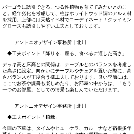
パーゴラに誘引できる、つる性植物も育ててみたいとのこ
と。経年劣化を考慮して、柱はホワイトウッド調のアルミ材
を採用。上部には天然イペ材でコーディネート！クライミン
グローズも誘引しやすい工夫としております。
アントニオデザイン事務所｜北川
◆工夫ポイント「降りる、座る、食べるに適した高さ」
デッキ高と床高との関係は、テーブルとのバランスを考慮し
た高さに設定。向かいにテーブルやチェアを置いた際に、高
さバランスが丁度合う様工夫しております。良い季節には、
ここでお茶や読書も楽しめたり、お部屋の中からは、「もう
一つのお部屋」としての情景も楽しんでいただけます。
アントニオデザイン事務所｜北川
◆工夫ポイント「植栽」
今回の下草は、タイムやヒューケラ、カルーナなど宿根多年