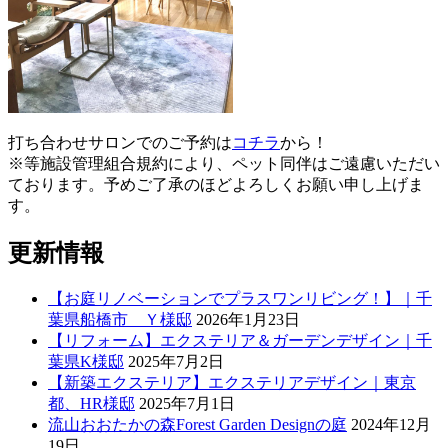
打ち合わせサロンでのご予約は
コチラ
から！
※等施設管理組合規約により、ペット同伴はご遠慮いただい
ております。予めご了承のほどよろしくお願い申し上げま
す。
更新情報
【お庭リノベーションでプラスワンリビング！】｜千
葉県船橋市 Ｙ様邸
2026年1月23日
【リフォーム】エクステリア＆ガーデンデザイン｜千
葉県K様邸
2025年7月2日
【新築エクステリア】エクステリアデザイン｜東京
都、HR様邸
2025年7月1日
流山おおたかの森Forest Garden Designの庭
2024年12月
19日