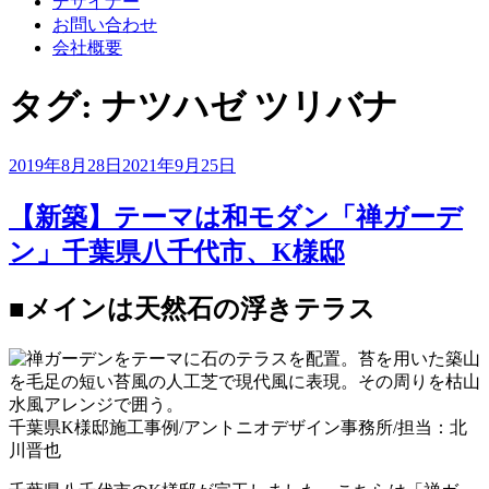
デザイナー
お問い合わせ
会社概要
タグ:
ナツハゼ ツリバナ
投
2019年8月28日
2021年9月25日
稿
日:
【新築】テーマは和モダン「禅ガーデ
ン」千葉県八千代市、K様邸
■メインは天然石の浮きテラス
千葉県K様邸施工事例/アントニオデザイン事務所/担当：北
川晋也