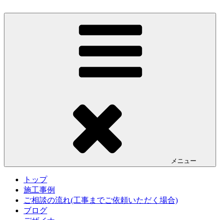
コ
ン
エクステリアデザイン.com
千葉県柏市のアントニオデザイン事務所では、ナチュラルな
テ
エクステリアデザインにこだわる方の外構やガーデンのプラ
ン
ンをはじめ、設計施工を承ります。柏の葉キャンパスを拠点
ツ
とし、柏・流山・松戸を中心に首都圏にて活動をしておりま
へ
す。
ス
キ
ッ
プ
メニュー
トップ
施工事例
ご相談の流れ(工事までご依頼いただく場合)
ブログ