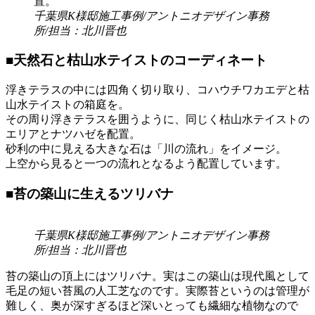
千葉県K様邸施工事例/アントニオデザイン事務
所/担当：北川晋也
■天然石と枯山水テイストのコーディネート
浮きテラスの中には四角く切り取り、コハウチワカエデと枯
山水テイストの箱庭を。
その周り浮きテラスを囲うように、同じく枯山水テイストの
エリアとナツハゼを配置。
砂利の中に見える大きな石は「川の流れ」をイメージ。
上空から見ると一つの流れとなるよう配置しています。
■苔の築山に生えるツリバナ
千葉県K様邸施工事例/アントニオデザイン事務
所/担当：北川晋也
苔の築山の頂上にはツリバナ。実はこの築山は現代風として
毛足の短い苔風の人工芝なのです。実際苔というのは管理が
難しく、奥が深すぎるほど深いとっても繊細な植物なので